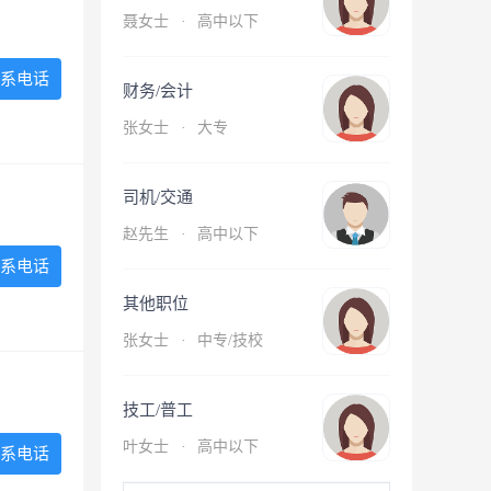
聂女士
·
高中以下
系电话
财务/会计
张女士
·
大专
司机/交通
赵先生
·
高中以下
系电话
其他职位
张女士
·
中专/技校
技工/普工
叶女士
·
高中以下
系电话